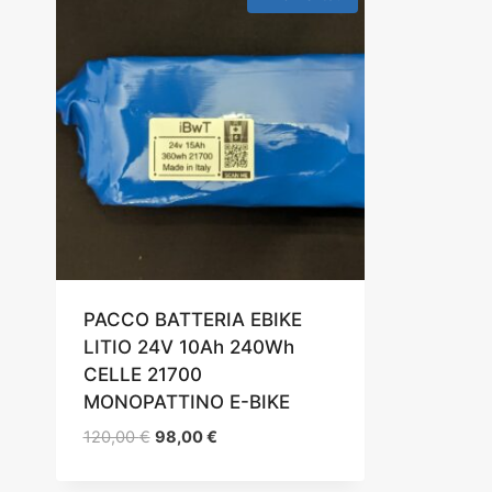
PACCO BATTERIA EBIKE
LITIO 24V 10Ah 240Wh
CELLE 21700
MONOPATTINO E-BIKE
Il
Il
120,00
€
98,00
€
prezzo
prezzo
originale
attuale