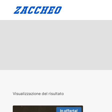
Salta
al
contenuto
Visualizzazione del risultato
In offerta!