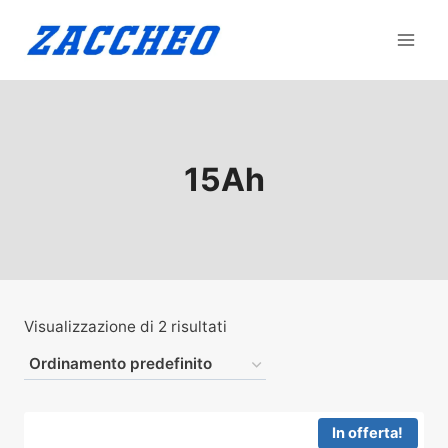
Salta
al
contenuto
15Ah
Visualizzazione di 2 risultati
In offerta!